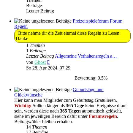
Themen
Beiträge
Letzter Beitrag
Freizeitspieleforum Forum
Regeln
Bitte nehme dir die Zeit einmal diese Regeln zu Lesen,
Danke
1
Themen
1
Beiträge
Letzter Beitrag
Allgemeine Verhaltensregeln a…
Neuester
von
Ghost
Beitrag
So 28. Apr 2024, 07:29
Bewertung: 0.5%
Geburtstage und
Glückwünsche
Hier kann man Mitglieder zum Geburtstag Gratulieren.
Wichtig:
Sollten länger als
365 Tage
keine Ereignisse drauf
sein, werden diese nach
365 Tagen
automatisch gelöscht,
siehe im jeweiligen Bereich dafür unter
Forumsregeln
.
Beitragszähler bleiben erhalten.
14
Themen
37
Beiträge