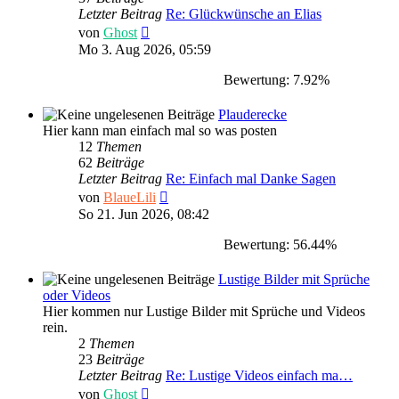
Letzter Beitrag
Re: Glückwünsche an Elias
Neuester
von
Ghost
Beitrag
Mo 3. Aug 2026, 05:59
Bewertung: 7.92%
Plauderecke
Hier kann man einfach mal so was posten
12
Themen
62
Beiträge
Letzter Beitrag
Re: Einfach mal Danke Sagen
Neuester
von
BlaueLili
Beitrag
So 21. Jun 2026, 08:42
Bewertung: 56.44%
Lustige Bilder mit Sprüche
oder Videos
Hier kommen nur Lustige Bilder mit Sprüche und Videos
rein.
2
Themen
23
Beiträge
Letzter Beitrag
Re: Lustige Videos einfach ma…
Neuester
von
Ghost