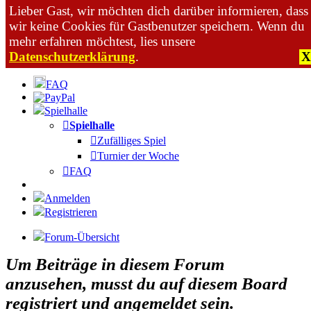
Lieber Gast, wir möchten dich darüber informieren, dass
wir keine Cookies für Gastbenutzer speichern. Wenn du
mehr erfahren möchtest, lies unsere
Datenschutzerklärung
.
X
Zum Inhalt
FAQ
Spielhalle
Spielhalle
Zufälliges Spiel
Turnier der Woche
FAQ
Anmelden
Registrieren
Forum-Übersicht
Um Beiträge in diesem Forum
anzusehen, musst du auf diesem Board
registriert und angemeldet sein.