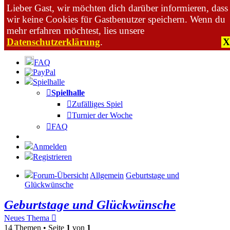
Lieber Gast, wir möchten dich darüber informieren, dass
wir keine Cookies für Gastbenutzer speichern. Wenn du
mehr erfahren möchtest, lies unsere
Datenschutzerklärung
.
X
Zum Inhalt
FAQ
Spielhalle
Spielhalle
Zufälliges Spiel
Turnier der Woche
FAQ
Anmelden
Registrieren
Forum-Übersicht
Allgemein
Geburtstage und
Glückwünsche
Geburtstage und Glückwünsche
Neues Thema
14 Themen • Seite
1
von
1