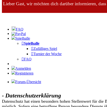
Lieber Gast, wir möchten dich darüber informieren, dass
FAQ
Spielhalle
Spielhalle
Zufälliges Spiel
Turnier der Woche
FAQ
Anmelden
Registrieren
Forum-Übersicht
- Datenschutzerklärung
Datenschutz hat einen besonders hohen Stellenwert für die 
möglich. Sofern eine betroffene Person besondere Dienste 