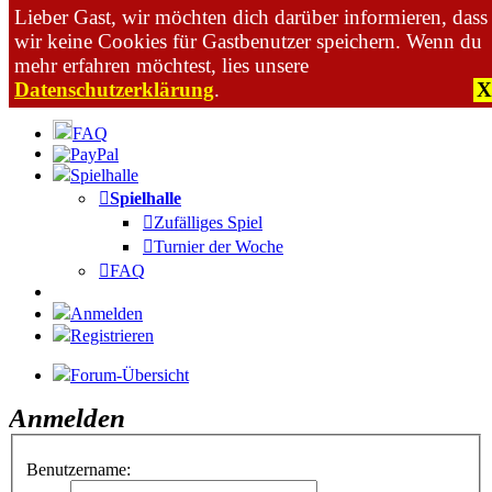
Lieber Gast, wir möchten dich darüber informieren, dass
wir keine Cookies für Gastbenutzer speichern. Wenn du
mehr erfahren möchtest, lies unsere
Datenschutzerklärung
.
X
Zum Inhalt
FAQ
Spielhalle
Spielhalle
Zufälliges Spiel
Turnier der Woche
FAQ
Anmelden
Registrieren
Forum-Übersicht
Anmelden
Benutzername: