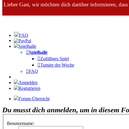
Lieber Gast, wir möchten dich darüber informieren, dass
FAQ
Spielhalle
Spielhalle
Zufälliges Spiel
Turnier der Woche
FAQ
Anmelden
Registrieren
Forum-Übersicht
Du musst dich anmelden, um in diesem Fo
Benutzername: