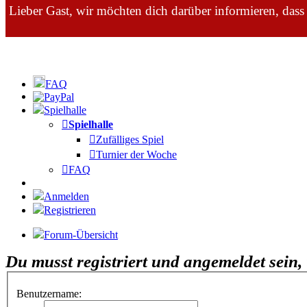
Lieber Gast, wir möchten dich darüber informieren, dass
FAQ
Spielhalle
Spielhalle
Zufälliges Spiel
Turnier der Woche
FAQ
Anmelden
Registrieren
Forum-Übersicht
Du musst registriert und angemeldet sein
Benutzername: