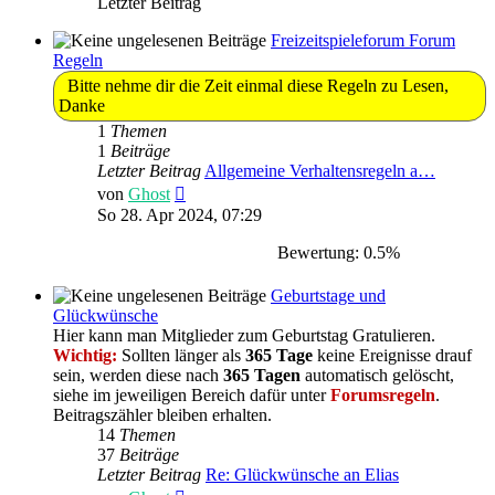
Letzter Beitrag
Freizeitspieleforum Forum
Regeln
Bitte nehme dir die Zeit einmal diese Regeln zu Lesen,
Danke
1
Themen
1
Beiträge
Letzter Beitrag
Allgemeine Verhaltensregeln a…
Neuester
von
Ghost
Beitrag
So 28. Apr 2024, 07:29
Bewertung: 0.5%
Geburtstage und
Glückwünsche
Hier kann man Mitglieder zum Geburtstag Gratulieren.
Wichtig:
Sollten länger als
365 Tage
keine Ereignisse drauf
sein, werden diese nach
365 Tagen
automatisch gelöscht,
siehe im jeweiligen Bereich dafür unter
Forumsregeln
.
Beitragszähler bleiben erhalten.
14
Themen
37
Beiträge
Letzter Beitrag
Re: Glückwünsche an Elias
Neuester