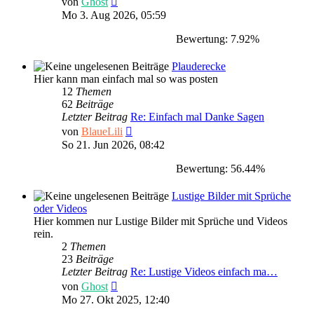
von
Ghost
Beitrag
Mo 3. Aug 2026, 05:59
Bewertung: 7.92%
Plauderecke
Hier kann man einfach mal so was posten
12
Themen
62
Beiträge
Letzter Beitrag
Re: Einfach mal Danke Sagen
Neuester
von
BlaueLili
Beitrag
So 21. Jun 2026, 08:42
Bewertung: 56.44%
Lustige Bilder mit Sprüche
oder Videos
Hier kommen nur Lustige Bilder mit Sprüche und Videos
rein.
2
Themen
23
Beiträge
Letzter Beitrag
Re: Lustige Videos einfach ma…
Neuester
von
Ghost
Beitrag
Mo 27. Okt 2025, 12:40