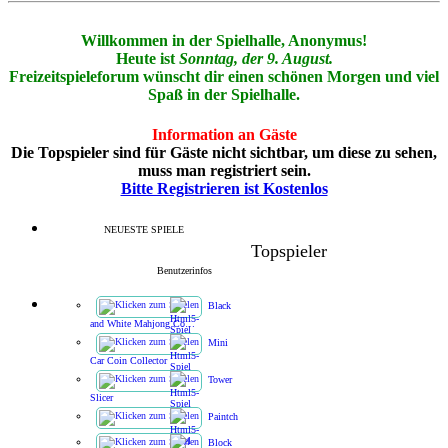
Willkommen in der Spielhalle, Anonymus!
Heute ist
Sonntag, der 9. August.
Freizeitspieleforum wünscht dir einen schönen Morgen und viel
Spaß in der Spielhalle.
Information an Gäste
Die Topspieler sind für Gäste nicht sichtbar, um diese zu sehen,
muss man registriert sein.
Bitte Registrieren ist Kostenlos
NEUESTE SPIELE
Topspieler
Benutzerinfos
Black
and White Mahjong Co…
Mini
Car Coin Collector
Tower
Slicer
Paintch
Block