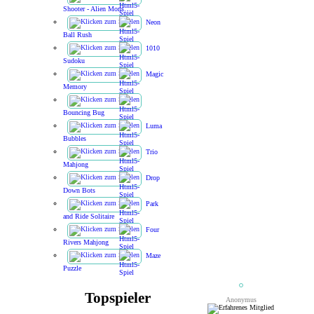
Shooter - Alien Mons…
Neon
Ball Rush
1010
Sudoku
Magic
Memory
Bouncing Bug
Luma
Bubbles
Trio
Mahjong
Drop
Down Bots
Park
and Ride Solitaire
Four
Rivers Mahjong
Maze
Puzzle
Topspieler
Anonymus