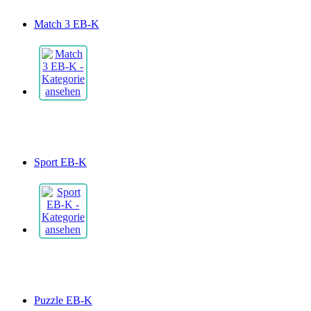
Spiele
Match 3 EB-K
Neue
Spiele
Sport EB-K
Es
gibt
keine
Puzzle EB-K
neuen