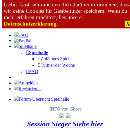
Lieber Gast, wir möchten dich darüber informieren, dass
wir keine Cookies für Gastbenutzer speichern. Wenn du
mehr erfahren möchtest, lies unsere
Datenschutzerklärung
.
X
Zum Inhalt
FAQ
Spielhalle
Spielhalle
Zufälliges Spiel
Turnier der Woche
FAQ
Anmelden
Registrieren
Forum-Übersicht
Spielhalle
INFO von Ghost
Session Sieger Siehe hier