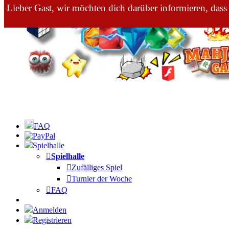
Lieber Gast, wir möchten dich darüber informieren, dass
FAQ
Spielhalle
Spielhalle
Zufälliges Spiel
Turnier der Woche
FAQ
Anmelden
Registrieren