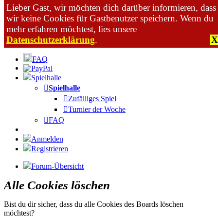
Lieber Gast, wir möchten dich darüber informieren, dass
wir keine Cookies für Gastbenutzer speichern. Wenn du
mehr erfahren möchtest, lies unsere
Datenschutzerklärung
.
X
Zum Inhalt
FAQ
Spielhalle
Spielhalle
Zufälliges Spiel
Turnier der Woche
FAQ
Anmelden
Registrieren
Forum-Übersicht
Alle Cookies löschen
Bist du dir sicher, dass du alle Cookies des Boards löschen
möchtest?