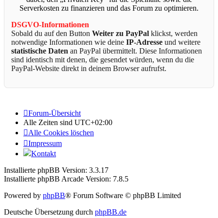
Serverkosten zu finanzieren und das Forum zu optimieren.
DSGVO-Informationen
Sobald du auf den Button
Weiter zu PayPal
klickst, werden
notwendige Informationen wie deine
IP-Adresse
und weitere
statistische Daten
an PayPal übermittelt. Diese Informationen
sind identisch mit denen, die gesendet würden, wenn du die
PayPal-Website direkt in deinem Browser aufrufst.
Forum-Übersicht
Alle Zeiten sind
UTC+02:00
Alle Cookies löschen
Impressum
Kontakt
Installierte phpBB Version: 3.3.17
Installierte phpBB Arcade Version: 7.8.5
Powered by
phpBB
® Forum Software © phpBB Limited
Deutsche Übersetzung durch
phpBB.de