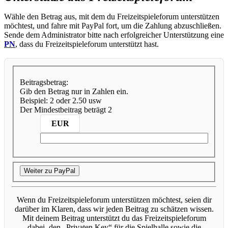
Wähle den Betrag aus, mit dem du Freizeitspieleforum unterstützen
möchtest, und fahre mit PayPal fort, um die Zahlung abzuschließen.
Sende dem Administrator bitte nach erfolgreicher Unterstützung eine
PN
, dass du Freizeitspieleforum unterstützt hast.
Beitragsbetrag:
Gib den Betrag nur in Zahlen ein.
Beispiel: 2 oder 2.50 usw
Der Mindestbeitrag beträgt 2
EUR
Wenn du Freizeitspieleforum unterstützen möchtest, seien dir
darüber im Klaren, dass wir jeden Beitrag zu schätzen wissen.
Mit deinem Beitrag unterstützt du das Freizeitspieleforum
dabei, den „Privaten Key“ für die Spielhalle sowie die