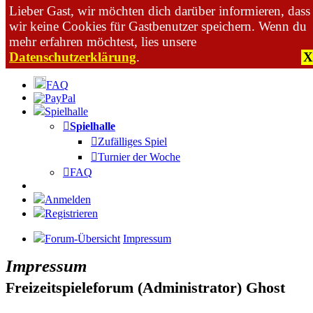
Lieber Gast, wir möchten dich darüber informieren, dass
wir keine Cookies für Gastbenutzer speichern. Wenn du
mehr erfahren möchtest, lies unsere
Datenschutzerklärung
.
X
Zum Inhalt
FAQ
Spielhalle
Spielhalle
Zufälliges Spiel
Turnier der Woche
FAQ
Anmelden
Registrieren
Forum-Übersicht
Impressum
Impressum
Freizeitspieleforum (Administrator) Ghost